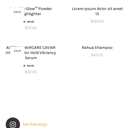
Invisible Glow™ Powder
Lorem ipsum dolor sit amet
SALE!
Highlighter
13
$
145.00
$
45.00
$
35.00
ALTERNA HAIRCARE CAVIAR
Rahua Shampoo
SALE!
Infinite Color Hold Vibrancy
$
45.00
Serum
$
45.00
$
32.00
hairbecanyc