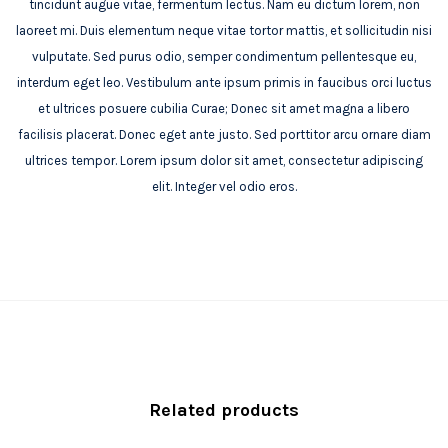
tincidunt augue vitae, fermentum lectus. Nam eu dictum lorem, non
laoreet mi. Duis elementum neque vitae tortor mattis, et sollicitudin nisi
vulputate. Sed purus odio, semper condimentum pellentesque eu,
interdum eget leo. Vestibulum ante ipsum primis in faucibus orci luctus
et ultrices posuere cubilia Curae; Donec sit amet magna a libero
facilisis placerat. Donec eget ante justo. Sed porttitor arcu ornare diam
ultrices tempor. Lorem ipsum dolor sit amet, consectetur adipiscing
elit. Integer vel odio eros.
Related products